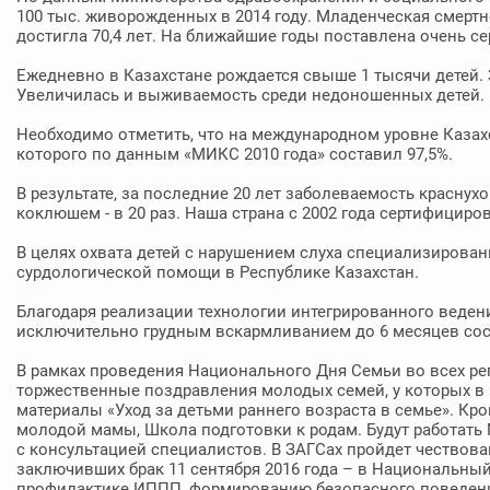
100 тыс. живорожденных в 2014 году. Младенческая смерт
достигла 70,4 лет. На ближайшие годы поставлена очень с
Ежедневно в Казахстане рождается свыше 1 тысячи детей. З
Увеличилась и выживаемость среди недоношенных детей.
Необходимо отметить, что на международном уровне Казахс
которого по данным «МИКС 2010 года» составил 97,5%.
В результате, за последние 20 лет заболеваемость краснухой 
коклюшем - в 20 раз. Наша страна с 2002 года сертифициров
В целях охвата детей с нарушением слуха специализирова
сурдологической помощи в Республике Казахстан.
Благодаря реализации технологии интегрированного ведени
исключительно грудным вскармливанием до 6 месяцев сос
В рамках проведения Национального Дня Семьи во всех ре
торжественные поздравления молодых семей, у которых в
материалы «Уход за детьми раннего возраста в семье». Кр
молодой мамы, Школа подготовки к родам. Будут работат
с консультацией специалистов. В ЗАГСах пройдет чествова
заключивших брак 11 сентября 2016 года – в Национальны
профилактике ИППП, формированию безопасного поведени